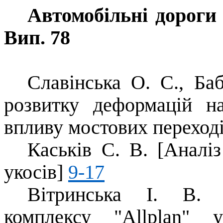
Автомобільні дороги 
Вип. 78
Славінська О. С., Ба
розвитку деформацій н
впливу мостових переход
Каськів С. В. [Аналіз
укосів]
9-17
Вітринська І. В. 
комплексу "Allplan" 