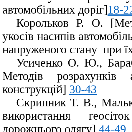
автомобільних доріг]
18-2
Корольков Р. О. [Ме
укосів насипів автомобіл
напруженого стану при ї
Усиченко О. Ю., Бара
Методів розрахунків 
конструкцій]
30-43
Скрипник Т. В., Маль
використання геосіт
дорожнього одягу]
44-49