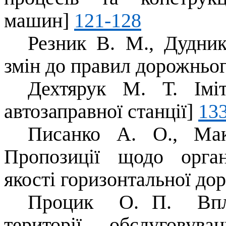
машин]
121-128
Резник В. М., Дудни
змін до правил дорожньо
Дехтярук М. Т. Імі
автозаправної станції]
13
Писанко А. О., Мак
Пропозиції щодо орган
якості горизонтальної до
Процик О. П. Впли
території обслуговув