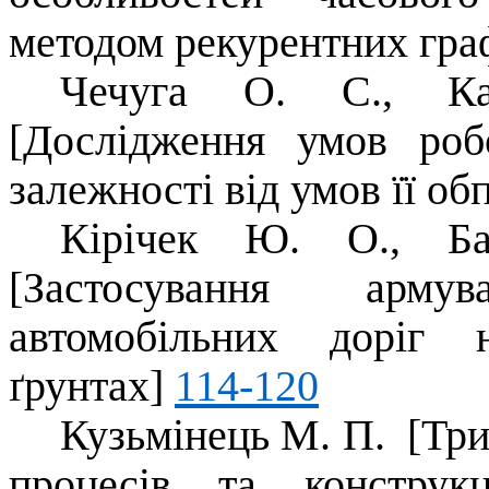
методом рекурентних гра
Чечуга О. С., Кас
[Дослідження умов роб
залежності від умов її о
Кірічек Ю. О., Ба
[Застосування арму
автомобільних доріг 
ґрунтах]
114-120
Кузьмінець М. П. [Тр
процесів та конструкц