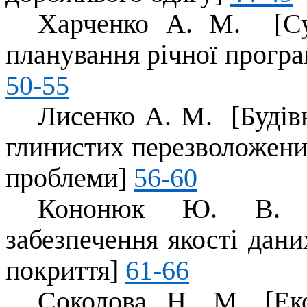
Харченко А. М. [Суч
планування річної прогр
50-55
Лисенко А. М. [Будів
глинистих перезволожени
проблеми]
56-60
Кононюк Ю. В. 
забезпечення якості дани
покриття]
61-66
Соколова Н. М. [Еко