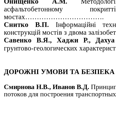
Онищенко А.М.
Методоло
асфальтобетонному
п
окри
мостах
………………………
…….
Снитко В.П.
Інформаційні техн
конструкцій мостів з двома за
Савенко В.Я.,
Хаджи Р., Даху
грунтово-геологических характ
ДОРОЖНІ УМОВИ ТА БЕЗПЕКА
Смирнова Н.В.,
Иванов В.Д.
Принци
потоков
для построения транспортны