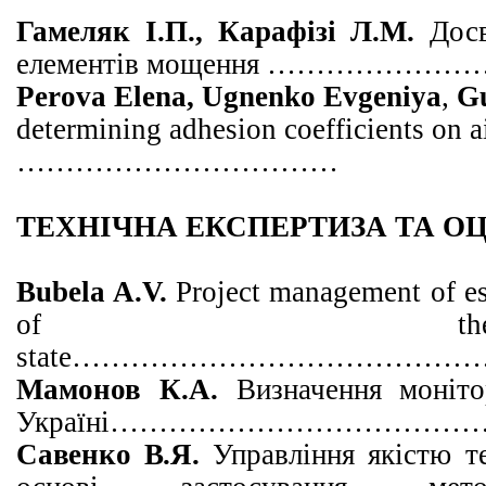
Гамеляк І.П., Карафізі Л.М.
Дос
елементів мощення ……
Perova Elena, Ugnenko Evgeniya
,
Gu
determining adhesion coefficients on a
……………………………
ТЕХНІЧНА ЕКСПЕРТИЗА ТА О
Bubela A.V.
Project management of es
of the 
state
……………………………………
Мамонов К.А.
Визначення моніт
Україні
………………………………
Савенко В.Я.
Управління якістю т