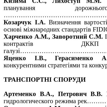
Кизима С.С., Лихоступ М.М
планування д
орож
……
……………………………
………
Козарчук І.А.
Визначення вартост
основі міжнародних станда
Харченко А.М., Заворотний С.М.
контрактів Д
галузі
………………………………………
Яценко І.В., Герасименко 
конкурентними стратегіями та кон
ТРАНСПОРТНІ СПОРУДИ
Артеменко В.А., Петрович В.В.
гидрологического режим