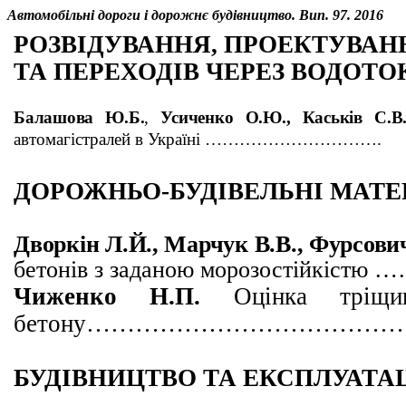
Автомобільні дороги і дорожнє будівництво. Вип. 97. 2016
РОЗВ
І
ДУВАННЯ, ПРОЕКТУВАН
ТА ПЕРЕХОД
І
В ЧЕРЕЗ ВОДОТО
Балашова Ю.Б.
,
Усиченко О.Ю., Каськів С.В.
автомагістралей в Україні ………………………….
ДОРОЖНЬО-БУДІВЕЛЬНІ МАТЕ
Дворкін Л.Й., Марчук В.В.,
Фурсови
бетонів з заданою морозост
Чиженко Н.П.
Оцінка тріщин
бетону………………………………………
БУДІВНИЦТВО ТА ЕКСПЛУАТАЦ