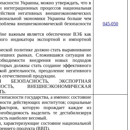
опасности Украины, можно утверждать, что в
ти интеграционных процессов национальная
ействия негативных внешнеэкономических
ациональной экономики Украины больше чем
проблема внешнеэкономической безопасности
045-050
йне важным является обеспечение ВЭБ как
ного индикатора экспортной и импортной
еской политике должно стать выравнивание
внешних рынках. Сложившаяся ситуация во
обходимости внедрения новых подходов
оторых должны стать создание эффективного
ой деятельности, преодоление негативного
а отечественной продукции.
 БЕЗОПАСНОСТЬ, ЭКСПОРТНАЯ
СНОСТЬ,
ВНЕШНЕЭКОНОМИЧЕСКАЯ
Ь.
зопасности государства, а именно: состояние
нности действующих институтов; социальные
 факторов, которую порождает каждое из
необходимость выделить те дестабилизируя
ость наиболее весомый.
и, характеризующие состояние национальной
реннего продукта (ВВП).