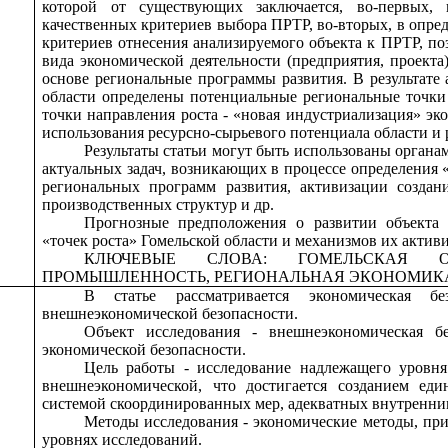
которой от существующих заключается, во-первых,
качественных критериев выбора ПРТР, во-вторых, в опре
критериев отнесения анализируемого объекта к ПРТР, п
вида экономической деятельности (предприятия, проекта)
основе региональные программы развития. В результате
области определены потенциальные региональные точки
точки направления роста - «новая индустриализация» э
использования ресурсно-сырьевого потенциала области и 
Результаты статьи могут быть использованы органа
актуальных задач, возникающих в процессе определения «
региональных программ развития, активизации создан
производственных структур и др.
Прогнозные предположения о развитии объекта 
«точек роста» Гомельской области и механизмов их актив
КЛЮЧЕВЫЕ СЛОВА: ГОМЕЛЬСКАЯ ОБ
ПРОМЫШЛЕННОСТЬ, РЕГИОНАЛЬНАЯ ЭКОНОМИКА,
В статье рассматривается экономическая бе
внешнеэкономической безопасности.
Объект исследования - внешнеэкономическая бе
экономической безопасности.
Цель работы - исследование надлежащего уровня
внешнеэкономической, что достигается созданием еди
системой скоординированных мер, адекватных внутренни
Методы исследования - экономические методы, пр
уровнях исследований.