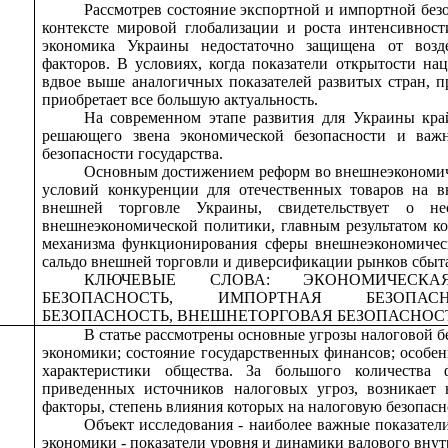
Рассмотрев состояние экспортной и импортной без
контексте мировой глобализации и роста интенсивнос
экономика Украины недостаточно защищена от возд
факторов. В условиях, когда показатели открытости н
вдвое выше аналогичных показателей развитых стран, 
приобретает все большую актуальность.
На современном этапе развития для Украины кра
решающего звена экономической безопасности и важ
безопасности государства.
Основным достижением реформ во внешнеэкономич
условий конкуренции для отечественных товаров на 
внешней торговле Украины, свидетельствует о не
внешнеэкономической политики, главным результатом к
механизма функционирования сферы внешнеэкономическ
сальдо внешней торговли и диверсификации рынков сбыт
КЛЮЧЕВЫЕ СЛОВА: ЭКОНОМИЧЕСКАЯ
БЕЗОПАСНОСТЬ, ИМПОРТНАЯ БЕЗОПА
БЕЗОПАСНОСТЬ, ВНЕШНЕТОРГОВАЯ БЕЗОПАСНОСТ
В статье рассмотрены основные угрозы налоговой бе
экономики; состояние государственных финансов; особе
характеристики общества. За большого количества
приведенных источников налоговых угроз, возникает 
факторы, степень влияния которых на налоговую безопасн
Объект исследования - наиболее важные показател
экономики - показатели уровня и динамики валового внут