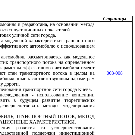
Страницы
мобиля и разработана, на основании метода
ко-эксплуатационных показателей.
оках уличной сети города.
ия модельной характеристики транспортного
 эффективного автомобилю с использованием
втомобиль рассматривается как модельное
истик транспортного потока на определенном
 параметры эффективного автомобиля имеют
уют стан транспортного потока в целом на
003-008
приближенные к соответствующим параметрам
у дороги.
следовании транспортной сети города Киева.
исследования - использование концепции
твить в будущем развитие теоретических
усовершенствовать методы моделирования
БИЛЬ, ТРАНСПОРТНЫЙ ПОТОК, МЕТОД
ТАЦИОННЫЕ ХАРАКТЕРИСТИКИ.
ения развития та усовершенствования
ударственной поддержки инвестиционной