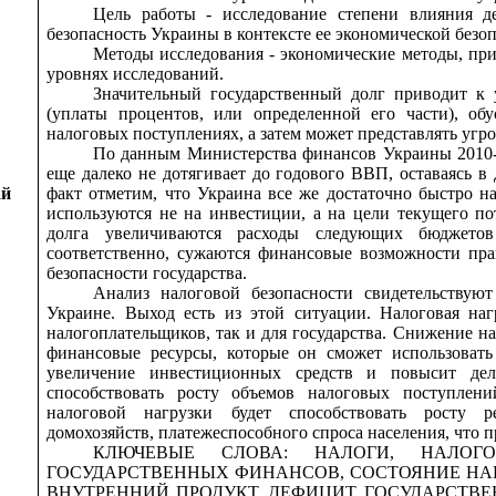
Цель работы - исследование степени влияния д
безопасность Украины в контексте ее экономической безо
Методы исследования - экономические методы, пр
уровнях исследований.
Значительный государственный долг приводит к 
(уплаты процентов, или определенной его части), об
налоговых поступлениях, а затем может представлять угро
По данным Министерства финансов Украины 2010-2
еще далеко не дотягивает до годового ВВП, оставаясь в 
ай
факт отметим, что Украина все же достаточно быстро на
используются не на инвестиции, а на цели текущего пот
долга увеличиваются расходы следующих бюджето
соответственно, сужаются финансовые возможности пра
безопасности государства.
Анализ налоговой безопасности свидетельствую
Украине. Выход есть из этой ситуации. Налоговая наг
налогоплательщиков, так и для государства. Снижение н
финансовые ресурсы, которые он сможет использовать
увеличение инвестиционных средств и повысит дел
способствовать росту объемов налоговых поступлен
налоговой нагрузки будет способствовать росту р
домохозяйств, платежеспособного спроса населения, что п
КЛЮЧЕВЫЕ СЛОВА: НАЛОГИ, НАЛОГ
ГОСУДАРСТВЕННЫХ ФИНАНСОВ, СОСТОЯНИЕ Н
ВНУТРЕННИЙ ПРОДУКТ, ДЕФИЦИТ ГОСУДАРСТВ