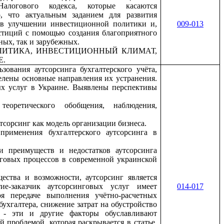
алогового кодекса, которые касаются
, что актуальным заданием для развития
 в улучшении инвестиционной политики и,
009-013
стиций с помощью создания благоприятного
ных, так и зарубежных.
ЛИТИКА, ИНВЕСТИЦИОННЫЙ КЛИМАТ,
Е.
зования аутсорсинга бухгалтерского учёта,
елены основные направления их устранения.
ых услуг в Украине. Выявлены перспективы
еоретического обобщения, наблюдения,
тсорсинг как модель организации бизнеса.
применения бухгалтерского аутсорсинга в
и преимуществ и недостатков аутсорсинга
инговых процессов в современной украинской
щества и возможности, аутсорсинг является
ие-заказчик аутсорсинговых услуг имеет
014-017
ря передаче выполнения учётно-расчетных
ухгалтера, снижение затрат на обустройство
а - эти и другие факторы обуславливают
 проблемой, которая раскрывается в статье,