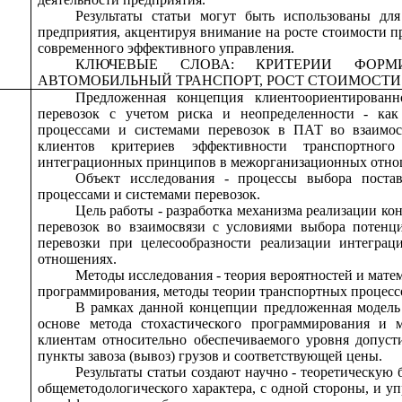
Результаты статьи могут быть использованы для
предприятия, акцентируя внимание на росте стоимости п
современного эффективного управления.
КЛЮЧЕВЫЕ СЛОВА: КРИТЕРИИ ФОРМИ
АВТОМОБИЛЬНЫЙ ТРАНСПОРТ, РОСТ СТОИМОСТИ
Предложенная концепция клиентоориентирован
перевозок с учетом риска и неопределенности - как 
процессами и системами перевозок в ПАТ во взаимос
клиентов критериев эффективности транспортног
интеграционных принципов в межорганизационных отно
Объект исследования - процессы выбора поста
процессами и системами перевозок.
Цель работы - разработка механизма реализации к
перевозок во взаимосвязи с условиями выбора потенц
перевозки при целесообразности реализации интегра
отношениях.
Методы исследования - теория вероятностей и матем
программирования, методы теории транспортных процессо
В рамках данной концепции предложенная модель 
основе метода стохастического программирования и
клиентам относительно обеспечиваемого уровня допус
пункты завоза (вывоз) грузов и соответствующей цены.
Результаты статьи создают научно - теоретическую 
общеметодологического характера, с одной стороны, и у