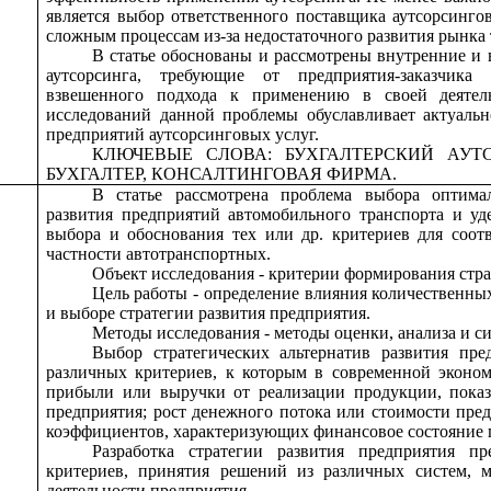
является выбор ответственного поставщика аутсорсингов
сложным процессам из-за недостаточного развития рынка 
В статье обоснованы и рассмотрены внутренние и 
аутсорсинга, требующие от предприятия-заказчика
взвешенного подхода к применению в своей деятел
исследований данной проблемы обуславливает актуальн
предприятий аутсорсинговых услуг.
КЛЮЧЕВЫЕ СЛОВА: БУХГАЛТЕРСКИЙ АУТ
БУХГАЛТЕР, КОНСАЛТИНГОВАЯ ФИРМА.
В статье рассмотрена проблема выбора оптима
развития предприятий автомобильного транспорта и уд
выбора и обоснования тех или др. критериев для соот
частности автотранспортных.
Объект исследования - критерии формирования стра
Цель работы - определение влияния количественны
и выборе стратегии развития предприятия.
Методы исследования - методы оценки, анализа и си
Выбор стратегических альтернатив развития пре
различных критериев, к которым в современной эконом
прибыли или выручки от реализации продукции, показ
предприятия; рост денежного потока или стоимости пред
коэффициентов, характеризующих финансовое состояние 
Разработка стратегии развития предприятия п
критериев, принятия решений из различных систем, 
деятельности предприятия.