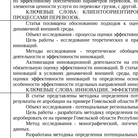
по эффективному обеспечению параметров перевозок, п
элементов ценности услуги по перевозке грузов, с другой.
КЛЮЧЕВЫЕ СЛОВА: КЛИЕНТООРИЕНТИРО
ПРОЦЕССАМИ ПЕРЕВОЗОК.
Статья посвящена обоснованию подходов к оце
динамичной внешней среды.
Объект исследования - процессы оценки эффективн
Цель работы - исследование теоретических и пр
инноваций.
Методы исследования - теоретическое обобщ
деятельности и эффективности инноваций.
Активизация инновационной деятельности на оте
обязательную оценку эффективности инноваций. В стат
инноваций в условиях динамичной внешней среды, пр
оценки эффективности инноваций та определены осно
особенности эффективности отдельных направлений инно
КЛЮЧЕВЫЕ СЛОВА: ИННОВАЦИИ, ЭФФЕКТИВ
В статье представлены методика определения по
результаты ее апробации на примере Гомельской области 
Объект исследования - потенциальные региональные
Цель работы - разработать методику определения 
апробировать ее на примере Гомельской области Республи
Метод исследования - монографический, логичес
данных.
Разработана методика определения потенциальных