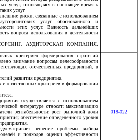
ых услуг, относящаяся в настоящее время к
таких услуг.
внешние риски, связанные с использованием
 аутсорсинговых услуг обоснованного и
ьности этих услуг. Важность дальнейших
ость вопроса использования в деятельности
СОРСИНГ, АУДИТОРСКАЯ КОМПАНИЯ,
льных критериев формирования стратегий
елено внимание вопросам целесообразности
ветствующих отечественных предприятий, в
тегий развития предприятия.
х и качественных критериев в формировании
нтеза.
дприятия осуществляется с использованием
ической литературе относят: максимизацию
атели рентабельности; рост рыночной доли
018-022
приятия; обеспечение определенного уровня
предприятия.
редусматривает решение проблемы выбора
моделей и подходов оценки эффективности