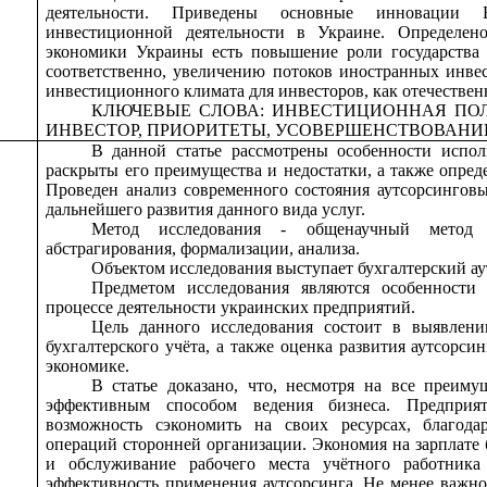
деятельности. Приведены основные инновации Н
инвестиционной деятельности в Украине. Определено
экономики Украины есть повышение роли государства
соответственно, увеличению потоков иностранных инве
инвестиционного климата для инвесторов, как отечествен
КЛЮЧЕВЫЕ СЛОВА: ИНВЕСТИЦИОННАЯ ПО
ИНВЕСТОР, ПРИОРИТЕТЫ, УСОВЕРШЕНСТВОВАНИ
В данной статье рассмотрены особенности исполь
раскрыты его преимущества и недостатки, а также опред
Проведен анализ современного состояния аутсорсингов
дальнейшего развития данного вида услуг.
Метод исследования - общенаучный метод т
абстрагирования, формализации, анализа.
Объектом исследования выступает бухгалтерский ау
Предметом исследования являются особенности 
процессе деятельности украинских предприятий.
Цель данного исследования состоит в выявлени
бухгалтерского учёта, а также оценка развития аутсорс
экономике.
В статье доказано, что, несмотря на все преиму
эффективным способом ведения бизнеса. Предприят
возможность сэкономить на своих ресурсах, благода
операций сторонней организации. Экономия на зарплате б
и обслуживание рабочего места учётного работник
эффективность применения аутсорсинга. Не менее важной