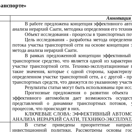
ранспорте
»
Аннотация
В работе предложена концепция эффективного авто
анализа иерархий Саати, методика определения его техни
Объект исследования - процессы в транспортных пот
Цель исследования - разработка метода определен
потока участка транспортной сети на основе концепции
метода анализа иерархий Саати.
В рамках предложенной концепции эффективный а
транспортное средство, что является одной из характер
участке транспортной сети. Технико-эксплуатационные
такие значения, которые с одной стороны, характериз
определенном участке транспортной сети, а с другой - 
транспортных средств, что движутся по указанному участк
Результаты статьи могут быть использованы при ис
Прогнозные предложения о развитии объекта 
эффективного автомобиля дает возможность осущес
представлений о динамике транспортных потоков, 
процессов, что происходят в них.
КЛЮЧЕВЫЕ СЛОВА: ЭФФЕКТИВНЫЙ АВТОМО
АНАЛИЗА ИЕРАРХИЙ СААТИ, ТЕХНИКО-ЭКСПЛУА
В статье приведены приоритетные направл
инвестиционной политики. Рассмотрены основы гос