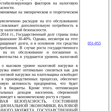
естабилизирующих факторов на налоговую
пасности.
именяемые на эмпирическом и теоретическом
увеличению расходов на его обслуживание
условливает дополнительную потребность в
зу налоговой безопасности.
014 гг., Государственный долг страны пока
диапазоне 30-40%. Однако, несмотря на этот
ращивает долги, и в основном эти средства
051-055
ребления. В случае роста государственного
в на их обслуживание и погашение и,
вительства и ухудшается уровень налоговой
т о высоком уровне налоговой нагрузки в
рузка имеет оптимально снизиться как для
алоговой нагрузки на плательщика освободит
 в производственных процессах, обеспечит
овую активность предприятия, что будет
ий в бюджеты. Кроме этого, оптимизация
еальных доходов населения, сбережений
риведет к экономическому росту в стране.
ОВАЯ БЕЗОПАСНОСТЬ,
СОСТОЯНИЯ
АЦИОНАЛЬНОЙ ЭКОНОМИКИ, ВАЛОВОЙ
ЕННОГО БЮДЖЕТА
, ГОСУДАРСТВЕННЫЙ