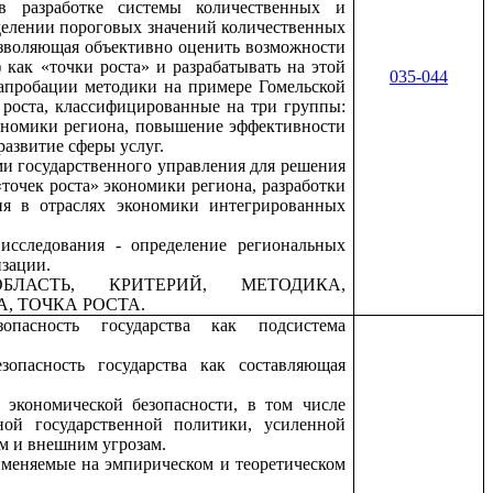
 в разработке системы количественных и
делении пороговых значений количественных
озволяющая объективно оценить возможности
 как «точки роста» и разрабатывать на этой
035-044
 апробации методики на примере Гомельской
 роста, классифицированные на три группы:
кономики региона, повышение эффективности
развитие сферы услуг.
ми государственного управления для решения
точек роста» экономики региона, разработки
ия в отраслях экономики интегрированных
исследования - определение региональных
изации.
ЛАСТЬ, КРИТЕРИЙ, МЕТОДИКА,
 ТОЧКА РОСТА.
зопасность государства как подсистема
зопасность государства как составляющая
 экономической безопасности, в том числе
ной государственной политики, усиленной
м и внешним угрозам.
именяемые на эмпирическом и теоретическом