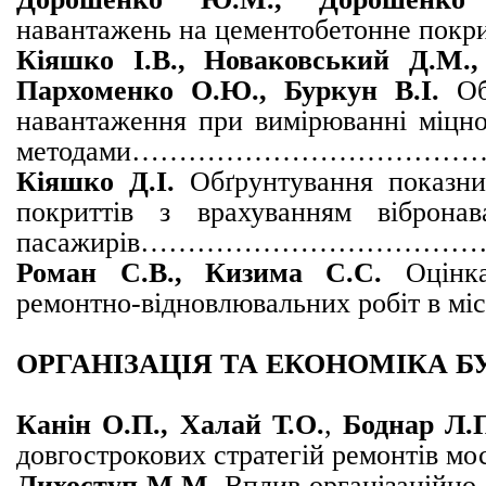
навантажень на цементобетонн
Кіяшко І.В., Новаковський Д.М.,
Пархоменко О.Ю., Буркун В.І.
Обґ
навантаження при вимірюванні міцно
методами…………………………
Кіяшко Д.І.
Обґрунтування показник
покриттів з врахуванням віброна
пасажирів…………………………
Роман С.В., Кизима С.С.
Оцінк
ремонтно-відновлювальних робі
ОРГАНІЗАЦІЯ ТА ЕКОНОМІКА 
Канін О.П., Халай Т.О.
,
Боднар Л.
довгострокових стратегій рем
Лихоступ М.М.
Вплив організаційно-