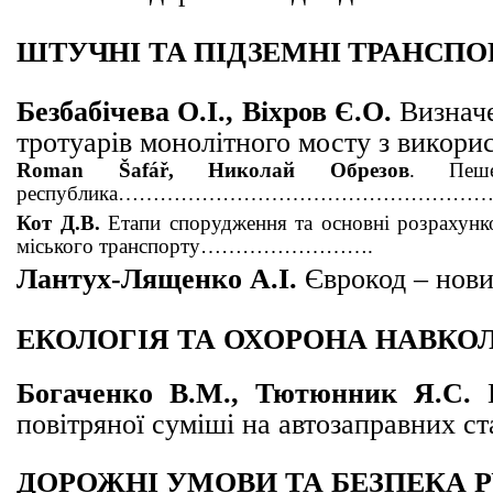
ШТУЧНІ ТА ПІДЗЕМНІ ТРАНСПО
Безбабічева
О.І.,
Віхров Є.О.
Визнач
тротуарів монолітного мосту з викор
Roman Šafář, Николай Обрезов
. Пеш
республика…………………………………………
Кот Д.В.
Етапи спорудження та основні розрахунков
міського транспорту
…………………….
Лантух-Лященко А.І.
Єврокод – нови
ЕКОЛОГІЯ ТА ОХОРОНА НАВК
Богаченко В.М., Тютюнник Я.С.
В
повітряної суміші на автозаправних ст
ДОРОЖНІ УМОВИ ТА БЕЗПЕКА 