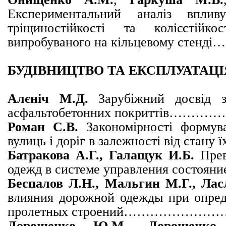
Експериментальний аналіз вплив
тріщиностійкості та колієстійко
випробуваного на кільцевому стенді
…
БУДІВНИЦТВО ТА ЕКСПЛУАТАЦІ
Алєніч М.Д.
Зарубіжний досвід за
асфальтобетонних покритт
Роман С.В.
Закономірності формув
вулиць і доріг в залежності від ст
Батракова А.Г., Галащук И.Б.
Пре
одежд в системе управления со
Беспалов Л.Н., Мальгин М.Г., Ла
влияния дорожной одежды при опред
пролетных строений………
Дорошенко Ю.М., Дорошенко