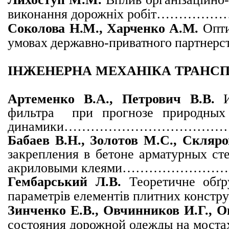
виконання дорожніх робіт
Соколова Н.М., Харченко А.М.
Оптим
умовах державно-приватного партнерс
ІНЖЕНЕРНА МЕХАНІКА ТРАНС
Артеменко В.А., Петрович В.В.
И
фильтра при прогнозе природных
динамики…………………………
Бабаев В.Н.,
Золотов М.С.,
Скляро
закрепления в бетоне арматурных ст
акриловыми клеями…………
Гембарський Л.В.
Теоретичне обґ
параметрів елементів плитних констру
Зинченко Е.В., Овчинников И.Г., 
состояния дорожной одежды 