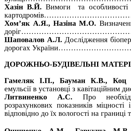
Хазін В.Й.
Вимоги та особливості 
картодромів………………………
Хом’як А.Я., Назіна М.О.
Визначен
доріг…………………………………
Шаповалов А.Л.
Дослідження біопере
дорогах України
………………………
ДОРОЖНЬО-БУДІВЕЛЬНІ МАТЕР
Гамеляк І.П., Бауман К.В.,
Коц 
емульсії в установці з кавітаційним д
Литвиненко А.С.
Про необхідн
розрахункових показників міцності і
відповідно до їх вологості на границі 
Онищенко А.М.
,
Гаркуша М.В.