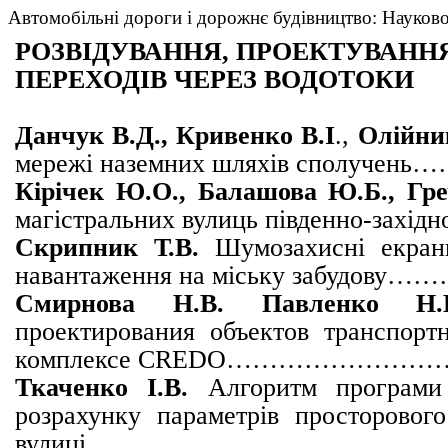
Автомобільні дороги і дорожнє будівництво: Науково
РОЗВІДУВАННЯ, ПРОЕКТУВАННЯ
ПЕРЕХОДІВ ЧЕРЕЗ ВОДОТОКИ
Данчук В.Д.,
Кривенко В.І
.,
Олійни
мережі наземних шляхів сп
Кірічек Ю.О., Балашова Ю.Б., Гре
магістральних вулиць південно-захід
Скрипник Т.В.
Шумозахисні екран
навантаження на міську за
Смирнова Н.В. Павленко 
проектирования объектов транспорт
комплексе CREDO……………
Ткаченко І.В.
Алгоритм програм
розрахунку параметрів просторового
вулиці
…………………………………