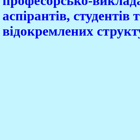
професорсько-виклада
аспірантів, студентів 
відокремлених структ