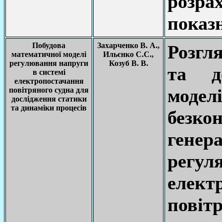
розр
показ
Побудова
Захарченко В. А.,
Розгл
математичної моделі
Ильєнко С.С.,
регулювання напруги
Козуб В. В.
та до
в системі
електропостачання
мод
повітряного судна для
дослідження статики
та динаміки процесів
безко
гене
регул
елект
пов