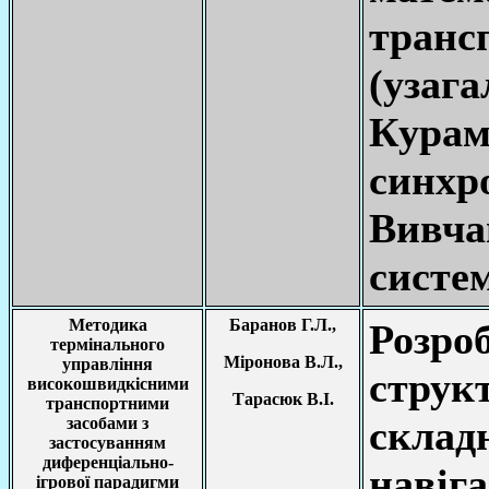
тран
(уз
Курам
синх
Вивча
систе
Методика
Баранов Г.Л.,
Роз
термінального
Міронова В.Л.,
управління
стру
високошвидкісними
Тарасюк В.І.
транспортними
склад
засобами з
застосуванням
диференціально-
навіг
ігрової парадигми