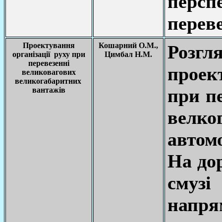
персп
переве
Проектування
Кошарний О.М.,
Розг
організації руху при
Цимбал Н.М.
перевезенні
проек
великовагових
великогабаритних
при п
вантажів
велк
автом
На дор
смуз
напря