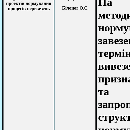
На о
проектів нормування
Білоног О.Є.
процесів перевезень
мето
нор
заве
терм
виве
призн
та 
запр
струк
нор