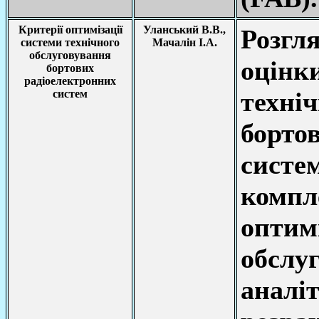
Критерії оптимізації
Уланський В.В.,
Розг
системи технічного
Мачалін І.А.
обслуговування
оцінк
бортових
радіоелектронних
техні
систем
борто
сист
комп
оптимі
обсл
анал