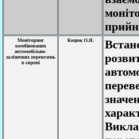
моні
прийн
Моніторинг
Коцюк О.Я.
Вста
комбінованих
автомобільно-
розв
залізичних перевезень
в європі
автом
перев
зна
харак
Викл