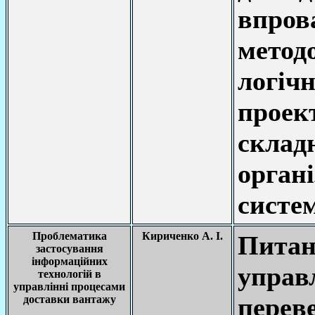
впр
метод
логі
прое
скла
орган
систем
Проблематика
Кириченко А. І.
Питан
застосування
інформаційних
упр
технологій в
управлінні процесами
пере
доставки вантажу