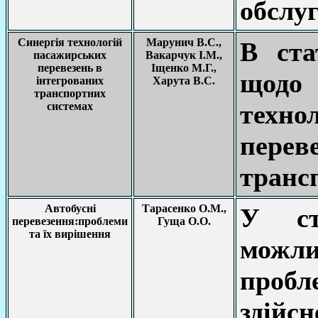
обслу
Синергія технологій
Марунич В.С.,
В ста
пасажирських
Вакарчук І.М.,
перевезень в
Іщенко М.Г.,
щодо
інтегрованих
Харута В.С.
транспортних
техн
системах
переве
транс
Автобусні
Тарасенко О.М.,
У ст
перевезення:проблеми
Гуща О.О.
та їх вирішення
можл
пробл
здій