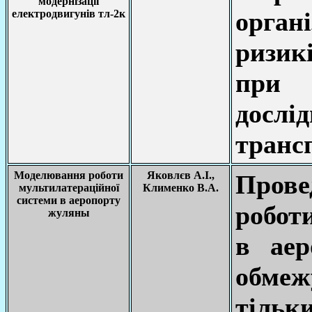
модернізації
орга
електродвигунів тл-2к
ризик
при 
досл
трансп
Моделювання роботи
Яковлєв А.І.,
Пров
мультилатераційної
Клименко В.А.
системи в аеропорту
робот
жуляны
в аер
обмеж
тіль