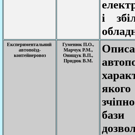
елект
і збі
облад
Експериментальний
Гуменюк П.О.,
Опи
автопоїзд-
Марчук Р.М.,
контейнеровоз
Онищук В.П.,
автопо
Придюк В.М.
хара
якого
зчіпн
бази 
дозво