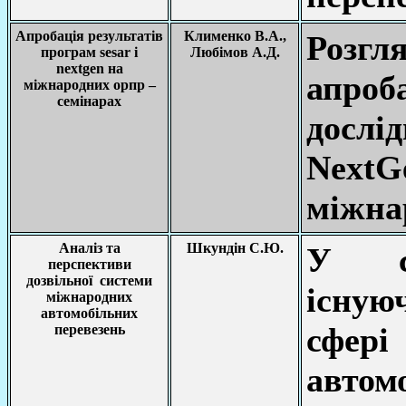
Апробація результатів
Клименко В.А.,
Розгл
програм sesar і
Любімов А.Д.
nextgen на
апро
міжнародних орпр –
семінарах
досл
Next
міжна
Аналіз та
Шкундін С.Ю.
У ст
перспективи
дозвільної системи
існую
міжнародних
автомобільних
сфе
перевезень
автом