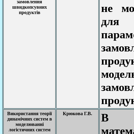
замовлення
не мо
швидкопсувних
продуктів
для 
пара
замов
прод
модел
замо
продук
Використання теорії
Крюкова Г.В.
В ро
динамічних систем в
моделюванні
мат
логістичних систем