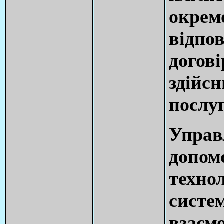
окре
відпов
догов
здійс
послу
Управ
допо
техно
систе
вза