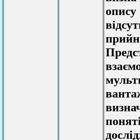
опису
відсу
при
Пред
взаєм
муль
ван
виз
пон
досл