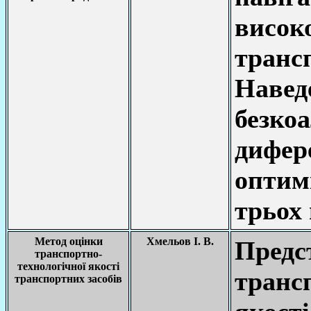
висок
тран
Навед
безкоа
дифере
оптим
трьох 
Метод оцінки
Хмельов І. В.
Предс
транспортно-
технологічної якості
транс
транспортних засобів