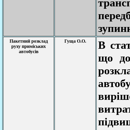
тран
пере
зупинк
Пакетний розклад
Гуща О.О.
В стат
руху приміських
автобусів
що до
розк
автоб
виріш
витр
під