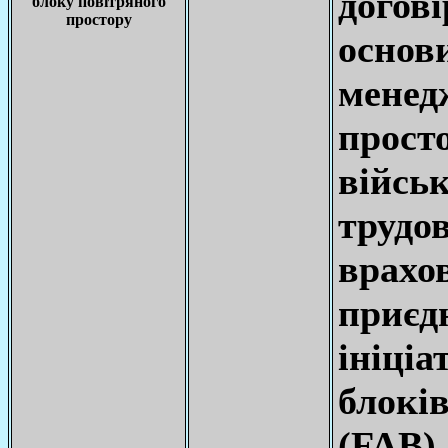
догові
блоку повітряного
простору
основ
мене
про
війсь
трудов
врахо
приє
ініці
блокі
(FAB).