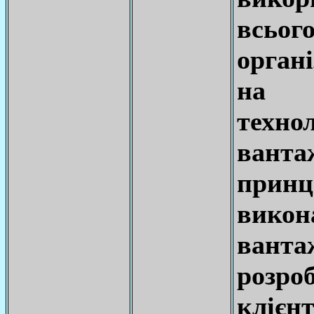
всьог
орган
на о
техно
ванта
прин
викон
ван
розро
клієн