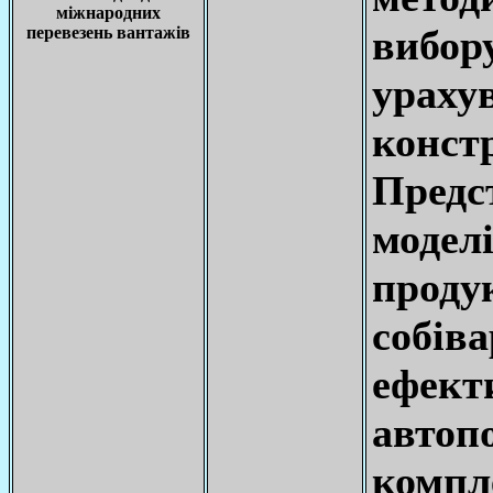
міжнародних
вибор
перевезень вантажів
ура
конст
Пред
модел
про
собів
ефект
автопо
комп