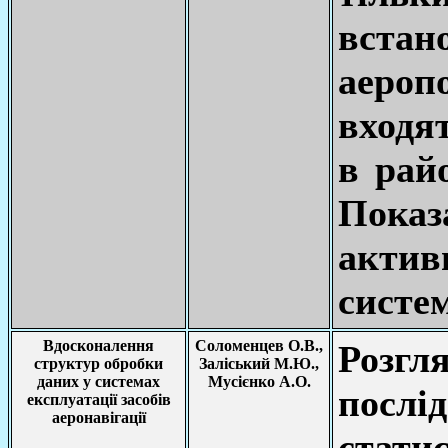
встан
аероп
входят
в рай
Показ
акти
систе
Вдосконалення
Соломенцев О.В.,
Розг
структур обробки
Заліський М.Ю.,
даних у системах
Мусієнко А.О.
посл
експлуатації засобів
аеронавігації
стат