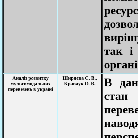
ресур
доз
виріш
так і
органі
Аналіз розвитку
Ширяєва С. В.,
В дан
мультимодальних
Кравчук О. В.
перевезень в україні
стан
пере
наво
перспе