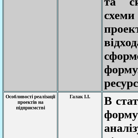
та си
схеми
прое
відх
сфор
форм
ресур
Особливості реалізації
Галак І.І.
В ста
проектів на
підприємстві
форму
аналі