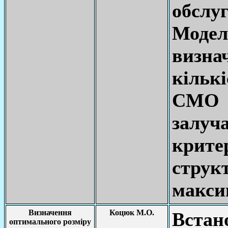
обсл
Моде
визн
кількі
СМО і
залу
крит
стру
макси
Визначення
Коцюк М.О.
Встан
оптимального розміру