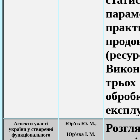
пара
практ
продо
(ресур
Викон
трьо
обро
експлу
Аспекти участі
Юр'єв Ю. М.,
Розгл
україни у створенні
Юр'єва І. М.
функціонального