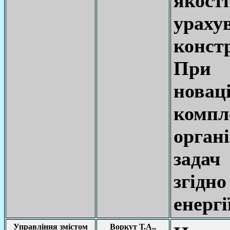
якос
урах
конст
При 
нова
комп
органі
задач
згідно
енергі
Управління змістом
Воркут Т.А.,