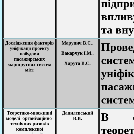
підп
вплив
та вн
Дослідження факторів
Марунич В.С.,
Прове
уніфікації проекту
Вакарчук І.М.,
побудови
сист
пасажирських
Харута В.С.
маршрутних систем
уніфі
міст
паса
систем
Теоретико-множинні
Данилевський
В ст
моделі організаційно-
В.В.
технічних ризиків
теоре
комплексної