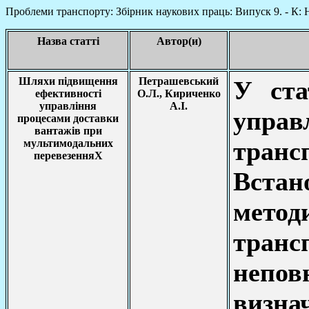
Проблеми транспорту: Збірник наукових праць: Випуск 9. - К: НТ
Назва статті
Автор(и)
Шляхи підвищення
Петрашевський
У ста
ефективності
О.Л., Кириченко
управління
А.І.
управ
процесами доставки
вантажів при
тран
мультимодальних
перевезенняХ
Вста
мето
транс
непо
визн