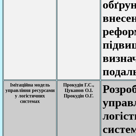
обґру
внесе
рефо
підви
виз
подал
Імітаційна модель
Прокудін Г.С.,
Розро
управління ресурсами
Цуканов О.І.
у логістичних
Прокудін О.Г.
упра
системах
логіс
сис