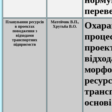
переве
Планування ресурсів
Матейчик В.П.,
Охар
в проектах
Хрутьба В.О.
поводження з
проц
відходами
транспортних
прое
підприємств
відх
морф
ресу
транс
основ