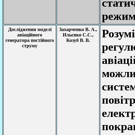
стат
режим
Дослідження моделі
Захарченко В. А.,
Роз
авіаційного
Ильєнко С.С.,
генератора постійного
Козуб В. В.
регул
струму
авіац
можли
сист
повіт
елект
пок