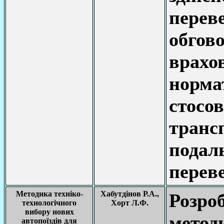
пере
обгов
врахо
норма
стос
тран
пода
переве
Методика техніко-
Хабутдінов Р.А.,
Розро
технологічного
Хорт Л.Ф.
вибору нових
мето
автопоїздів для