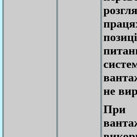
розгл
праця
позиц
пита
систе
ванта
не ви
При 
вант
викор